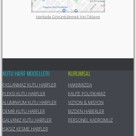
Haritada Görüntülemek İçin Tıklayın
KUTU HARF MODELLERI
KURUMSAL
PASLANMAZ KUTU HARFLER
HAKKIMIZDA
PLEKSI KUTU HARFLER
KALITE POLITIKAMIZ
ALÜMINYUM KUTU HARFLER
VIZYON & MISYON
DEMIR KUTU HARFLER
BIZDEN HABERLER
GALVANIZ KUTU HARFLER
PERSONEL KADROMUZ
IŞIKSIZ KESME HARFLER