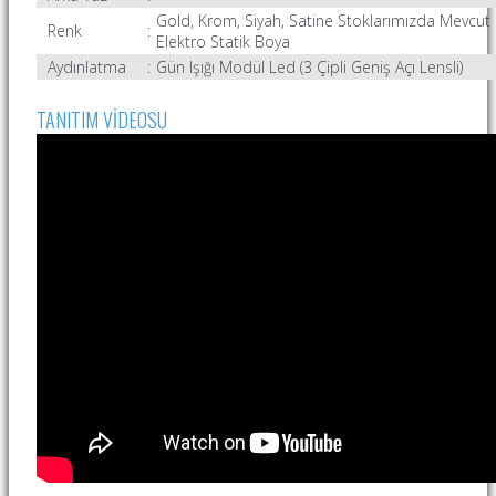
Gold, Krom, Siyah, Satine Stoklarımızda Mevcut
Renk
:
Elektro Statik Boya
Aydınlatma
:
Gün Işığı Modül Led (3 Çipli Geniş Açı Lensli)
TANITIM VİDEOSU