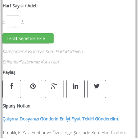
Harf Sayısı / Adet:
–
+
Teklif Sepetine Ekle
Kategoriler
:
Paslanmaz Kutu Harf Modelleri
Etiketler
:
Paslanmaz Kutu Harf
Paylaş
Sipariş Notları
Çalışma Dosyanızı Gönderin En İyi Fiyat Teklifi Gönderelim.
Tırnaklı, El Yazı Fontlar ve Özel Logo Şeklinde Kutu Harf Üretimi