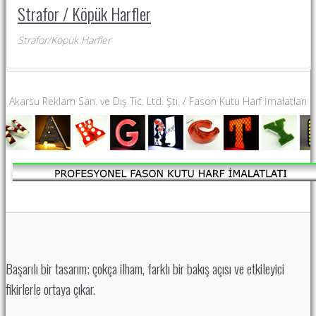
Strafor / Köpük Harfler
Strafor/Köpük Harfler
Akarsu Reklam San. ve Dış Tic. Ltd. Şti. / Fason Kutu Harf İmalatları
Başarılı bir tasarım; çokça ilham, farklı bir bakış açısı ve etkileyici
fikirlerle ortaya çıkar.