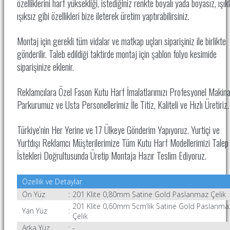
özelliklerini harf yüksekliği, istediğiniz renkte boyalı yada boyasız, ışıkl
ışıksız gibi özellikleri bize ileterek üretim yaptırabilirsiniz.
Montaj için gerekli tüm vidalar ve matkap uçları siparişiniz ile birlikte
gönderilir. Taleb edildiği taktirde montaj için şablon folyo kesimide
siparişinize eklenir.
Reklamcılara Özel Fason Kutu Harf İmalatlarımızı Profesyonel Makin
Parkurumuz ve Usta Personellerimiz İle
Titiz, Kaliteli ve Hızlı Üretiriz
Türkiye'nin Her Yerine ve 17 Ülkeye Gönderim Yapıyoruz. Yurtiçi ve
Yurtdışı Reklamcı Müşterilerimize Tüm Kutu Harf Modellerimizi Talep
İstekleri Doğrultusunda Üretip Montaja Hazır Teslim Ediyoruz.
Özellik ve Detaylar
Ön Yüz
:
201 Klite
0,80mm Satine Gold Paslanmaz Çelik
201 Klite
0,60mm 5cm’lik Satine Gold Paslanma
Yan Yüz
:
Çelik
Arka Yüz
:
-