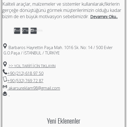
Kaliteli araçlar, malzemeler ve sistemler kullanılarak,fikirlerin
gerçeğe dönüştüğünü görmek müşterilerimizin olduğu kadar
bizim de en büyük motivasyon sebebimizdir.
Devamını Oku..
hidden
hidden
hidden
Barbaros Hayrettin Paşa Mah. 1016 Sk. No: 14 / 500 Evler
G.O.Paşa / İSTANBUL / TÜRKİYE
>>
YOL TARİFİ İÇİN TIKLAYIN
+90 (212) 618 97 50
+90 (532) 769 72 87
akarsureklam98@gmail.com
-
Yeni Eklenenler