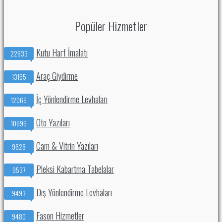
Popüler Hizmetler
Kutu Harf İmalatı
22633
Araç Giydirme
13155
İç Yönlendirme Levhaları
12069
Oto Yazıları
10696
Cam & Vitrin Yazıları
9628
Pleksi Kabartma Tabelalar
9537
Dış Yönlendirme Levhaları
9493
Fason Hizmetler
9480