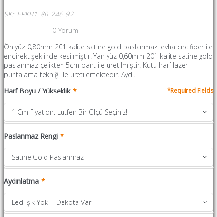
SK:
:
EPKH1_80_246_92
0
Yorum
Ön yüz 0,80mm 201 kalite satine gold paslanmaz levha cnc fiber ile
endirekt şeklinde kesilmiştir. Yan yüz 0,60mm 201 kalite satine gold
paslanmaz çelikten 5cm bant ile üretilmiştir. Kutu harf lazer
puntalama tekniği ile üretilemektedir. Ayd...
Harf Boyu / Yükseklik
1 Cm Fiyatıdır. Lütfen Bir Ölçü Seçiniz!
Paslanmaz Rengi
Satine Gold Paslanmaz
Aydınlatma
Led Işık Yok + Dekota Var