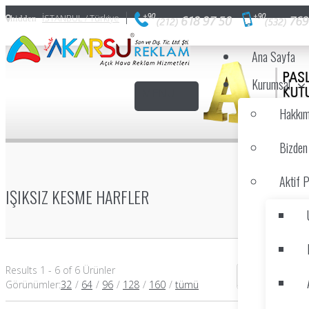
İSTANBUL / Türkiye
hidden
Ana Sayfa
Kurumsal
Hakkım
Bizden
Aktif P
IŞIKSIZ KESME HARFLER
Results 1 - 6 of 6 Ürünler
Görünümler
:
32
/
64
/
96
/
128
/
160
/
tümü