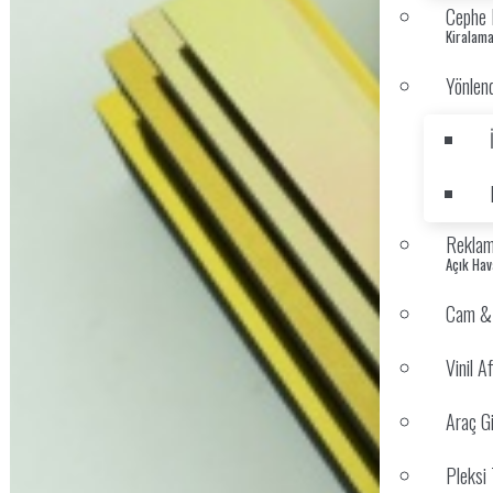
Cephe 
Kiralama
Yönlend
Reklam
Açık Ha
Cam & V
Vinil Af
Araç G
Pleksi 