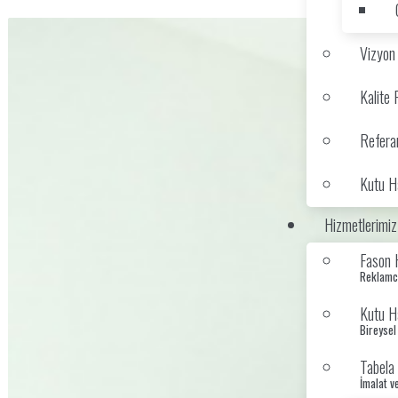
Vizyon
Kalite 
Refera
Kutu Ha
Hizmetlerimiz
Fason 
Reklamcı
Kutu Ha
Bireysel
Tabela 
İmalat v