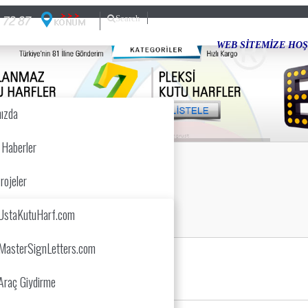
Search
WEB SİTEMİZE HOŞ GELDİNİZ... Çok Kısa 
ızda
 Haberler
rojeler
UstaKutuHarf.com
MasterSignLetters.com
Araç Giydirme