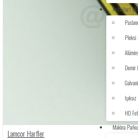
Kutu Harf Mod
Paslan
Pleksi 
Alümin
Demir 
Galvani
Işıksı
HD Foto
Makina Parku
Lamcor Harfler
0
Yorum