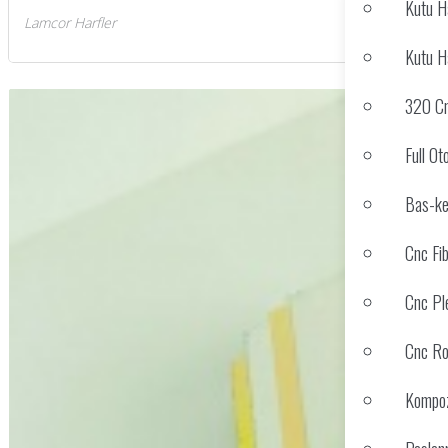
Kutu H
Lamcor Harfler
Kutu H
320 Cm
Full O
Bas-ke
Cnc Fi
Cnc Pl
Cnc Ro
Kompoz