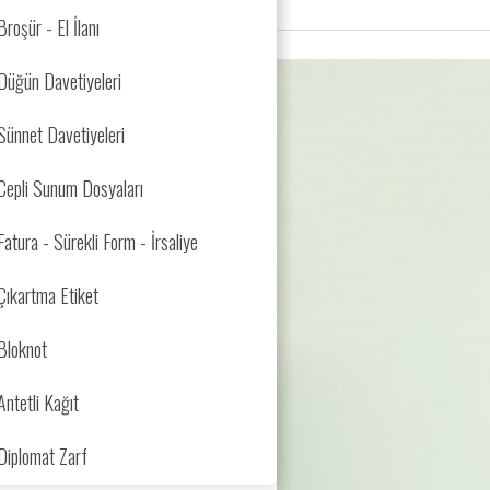
Broşür - El İlanı
Düğün Davetiyeleri
Sünnet Davetiyeleri
Cepli Sunum Dosyaları
Fatura - Sürekli Form - İrsaliye
Çıkartma Etiket
Bloknot
Antetli Kağıt
Diplomat Zarf