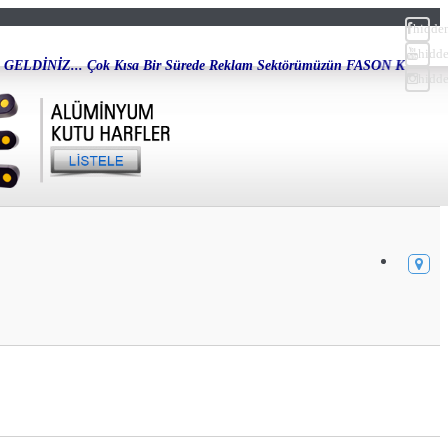
hidde
hidd
Bir Sürede Reklam Sektörümüzün FASON KUTU HARF İmalatları Alanında Müşte
hidd