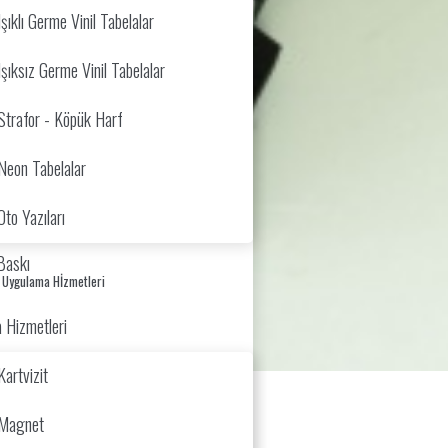
Işıklı Germe Vinil Tabelalar
Işıksız Germe Vinil Tabelalar
Strafor - Köpük Harf
Neon Tabelalar
Oto Yazıları
 Baskı
 Uygulama Hİzmetleri
 Hizmetleri
Kartvizit
Magnet