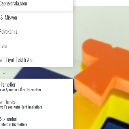
Cephekirala.com
 & Misyon
Politikamız
nslar
rf Fiyat Teklifi Alın
Hizmetler
 ve Ajanslara Özel Hizmetler
rf İmalatı
 ve Fason Kutu Harf İmalatları
Sistemleri
e Montaj Hizmetleri