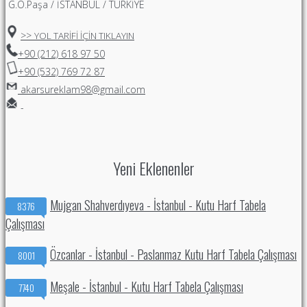
G.O.Paşa / İSTANBUL / TÜRKİYE
>>
YOL TARİFİ İÇİN TIKLAYIN
+90 (212) 618 97 50
+90 (532) 769 72 87
akarsureklam98@gmail.com
-
Yeni Eklenenler
Mujgan Shahverdıyeva - İstanbul - Kutu Harf Tabela
8376
Çalışması
Özcanlar - İstanbul - Paslanmaz Kutu Harf Tabela Çalışması
8001
Meşale - İstanbul - Kutu Harf Tabela Çalışması
7740