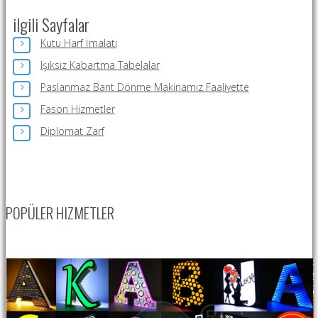
ilgili Sayfalar
Kutu Harf İmalatı
Işıksız Kabartma Tabelalar
Paslanmaz Bant Dönme Makinamız Faaliyette
Fason Hizmetler
Diplomat Zarf
POPÜLER HIZMETLER