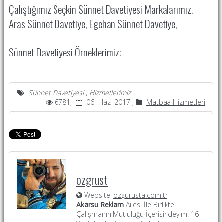
Çalıştığımız Seçkin Sünnet Davetiyesi Markalarımız.
Aras Sünnet Davetiye, Egehan Sünnet Davetiye,
Sünnet Davetiyesi Örneklerimiz:
Sünnet Davetiyesi
,
Hizmetlerimiz
6781,
06 Haz 2017 ,
Matbaa Hizmetleri
ozgrust
Website:
ozgurusta.com.tr
Akarsu Reklam
Ailesi İle Birlikte
Çalışmanın Mutluluğu İçerisindeyim. 16