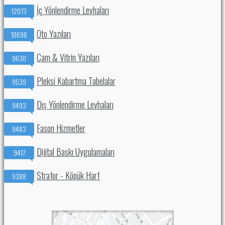
İç Yönlendirme Levhaları
12073
Oto Yazıları
10698
Cam & Vitrin Yazıları
9630
Pleksi Kabartma Tabelalar
9539
Dış Yönlendirme Levhaları
9493
Fason Hizmetler
9483
Dijital Baskı Uygulamaları
9417
Strafor - Köpük Harf
9388