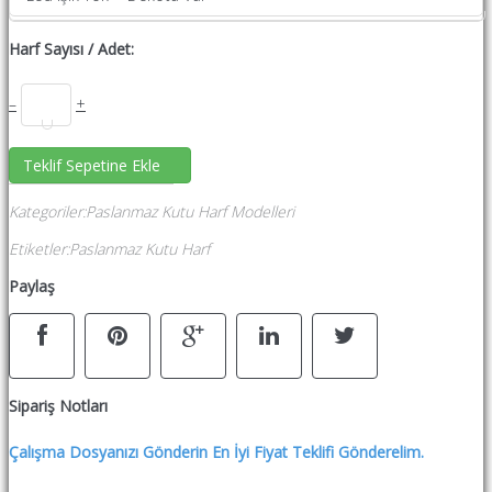
Harf Sayısı / Adet:
–
+
Teklif Sepetine Ekle
Kategoriler
:
Paslanmaz Kutu Harf Modelleri
Etiketler
:
Paslanmaz Kutu Harf
Paylaş
Sipariş Notları
Çalışma Dosyanızı Gönderin En İyi Fiyat Teklifi Gönderelim.