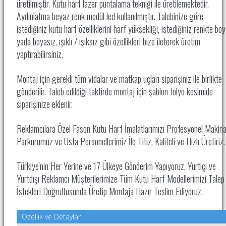
üretilmiştir. Kutu harf lazer puntalama tekniği ile üretilemektedir.
Aydınlatma beyaz renk modül led kullanılmıştır. Talebinize göre
istediğiniz kutu harf özelliklerini harf yüksekliği, istediğiniz renkte boy
yada boyasız, ışıklı / ışıksız gibi özellikleri bize ileterek üretim
yaptırabilirsiniz.
Montaj için gerekli tüm vidalar ve matkap uçları siparişiniz ile birlikte
gönderilir. Taleb edildiği taktirde montaj için şablon folyo kesimide
siparişinize eklenir.
Reklamcılara Özel Fason Kutu Harf İmalatlarımızı Profesyonel Makin
Parkurumuz ve Usta Personellerimiz İle
Titiz, Kaliteli ve Hızlı Üretiriz
Türkiye'nin Her Yerine ve 17 Ülkeye Gönderim Yapıyoruz. Yurtiçi ve
Yurtdışı Reklamcı Müşterilerimize Tüm Kutu Harf Modellerimizi Talep
İstekleri Doğrultusunda Üretip Montaja Hazır Teslim Ediyoruz.
Özellik ve Detaylar