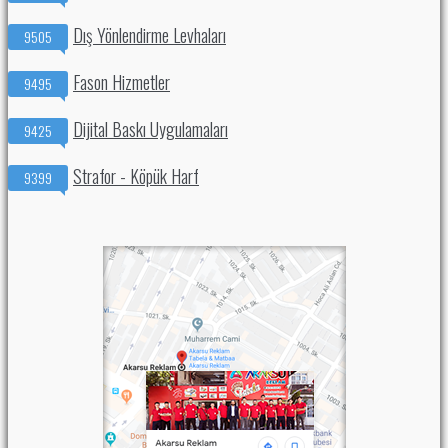
Dış Yönlendirme Levhaları
9505
Fason Hizmetler
9495
Dijital Baskı Uygulamaları
9425
Strafor - Köpük Harf
9399