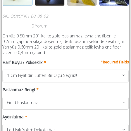
SK:
:
ODYDPKH_80_88_92
0
Yorum
Ön yüz 0,80mm 201 kalite gold paslanmaz levha cnc fiber ile
0,2mm çapında sıkça döşenmiş delik tasarım şeklinde kesilmiştir.
Yan yüz 0,60mm 201 kalite gold paslanmaz çelik levha cnc fiber
lazer ile 0,4mm çapınd...
Harf Boyu / Yükseklik
1 Cm Fiyatıdır. Lütfen Bir Ölçü Seçiniz!
Paslanmaz Rengi
Gold Paslanmaz
Aydınlatma
Led Işık Yok + Dekota Var