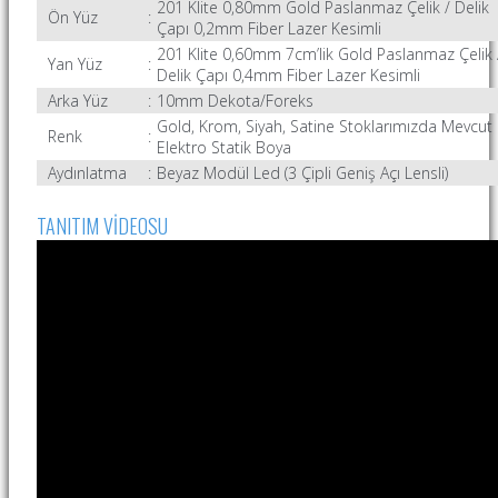
201 Klite
0,80mm Gold Paslanmaz Çelik / Delik
Ön Yüz
:
Çapı 0,2mm Fiber Lazer Kesimli
201 Klite
0,60mm 7cm’lik Gold Paslanmaz Çelik 
Yan Yüz
:
Delik Çapı 0,4mm Fiber Lazer Kesimli
Arka Yüz
:
10mm Dekota/Foreks
Gold, Krom, Siyah, Satine Stoklarımızda Mevcut
Renk
:
Elektro Statik Boya
Aydınlatma
:
Beyaz Modül Led (3 Çipli Geniş Açı Lensli)
TANITIM VİDEOSU