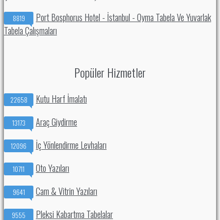
Port Bosphorus Hotel - İstanbul - Oyma Tabela Ve Yuvarlak
8819
Tabela Çalışmaları
Popüler Hizmetler
Kutu Harf İmalatı
22658
Araç Giydirme
13173
İç Yönlendirme Levhaları
12096
Oto Yazıları
10711
Cam & Vitrin Yazıları
9641
Pleksi Kabartma Tabelalar
9555