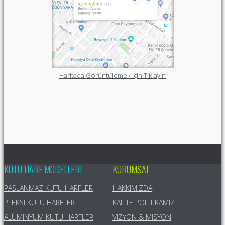
Haritada Görüntülemek İçin Tıklayın
KUTU HARF MODELLERI
KURUMSAL
PASLANMAZ KUTU HARFLER
HAKKIMIZDA
PLEKSI KUTU HARFLER
KALITE POLITIKAMIZ
ALÜMINYUM KUTU HARFLER
VIZYON & MISYON