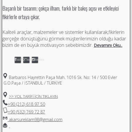
Başarılı bir tasarım; çokça ilham, farklı bir bakış açısı ve etkileyici
fikirlerle ortaya çıkar.
Kaliteli araçlar, malzemeler ve sistemler kullanılarak,fikirlerin
gerçeğe dönüştüğünü görmek müşterilerimizin olduğu kadar
bizim de en büyük motivasyon sebebimizdir.
Devamını Oku..
hidden
hidden
hidden
Barbaros Hayrettin Paşa Mah. 1016 Sk. No: 14 / 500 Evler
G.O.Paşa / İSTANBUL / TÜRKİYE
>>
YOL TARİFİ İÇİN TIKLAYIN
+90 (212) 618 97 50
+90 (532) 769 72 87
akarsureklam98@gmail.com
-