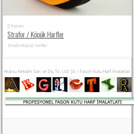
0
Yorum
Strafor / Köpük Harfler
Strafor/Köpük Harfler
Akarsu Reklam San. ve Dış Tic. Ltd. Şti. / Fason Kutu Harf İmalatları