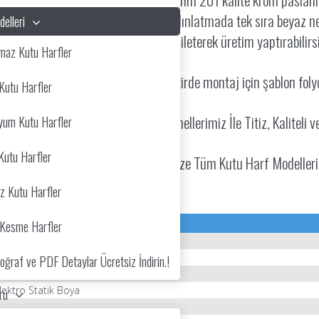
kniği ile beyaz renk boyanmıştır. Aydınlatmada tek sıra beyaz neo
elleri
, ışıklı / ışıksız gibi özellikleri bize ileterek üretim yaptırabilirs
maz Kutu Harfler
irlikte gönderilir. Taleb edildiği taktirde montaj için şablon foly
Kutu Harfler
l Makina Parkurumuz ve Usta Personellerimiz İle
Titiz, Kaliteli v
yum Kutu Harfler
Kutu Harfler
çi ve Yurtdışı Reklamcı Müşterilerimize Tüm Kutu Harf Modeller
z Kutu Harfler
z Kesme Harfler
ik + Tek Sıra Kırmızı Neon
nmaz Çelik
ğraf ve PDF Detaylar Ücretsiz İndirin.!
lik
lektro Statik Boya
ru