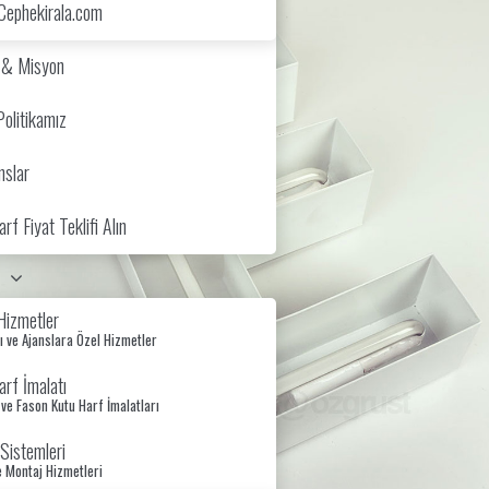
Cephekirala.com
 & Misyon
Politikamız
nslar
rf Fiyat Teklifi Alın
Hizmetler
 ve Ajanslara Özel Hizmetler
rf İmalatı
 ve Fason Kutu Harf İmalatları
Sistemleri
e Montaj Hizmetleri