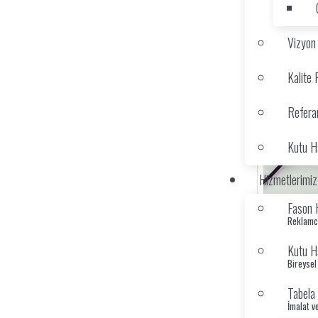
Vizyon
Kalite 
Refera
Kutu Ha
Hizmetlerimiz
Fason 
Reklamcı
Kutu Ha
Bireysel
Tabela 
İmalat v