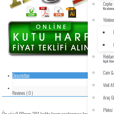
Cephe 
Kiralama
Yönlend
Reklam
Açık Ha
Cam & V
Description
.
Vinil Af
Reviews
(
0
)
Araç G
Pleksi 
Ön yüz 0,80mm 201 kalite krom paslanmaz levha cnc fiber ile k