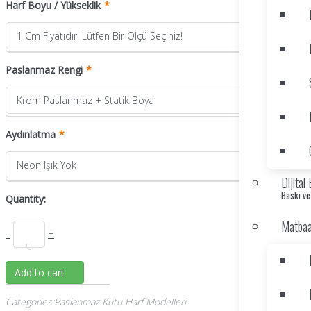
Harf Boyu / Yükseklik
1 Cm Fiyatıdır. Lütfen Bir Ölçü Seçiniz!
Paslanmaz Rengi
Krom Paslanmaz + Statik Boya
Aydınlatma
Neon Işık Yok
Dijital
Baskı ve
Quantity:
Matbaa
–
+
Add to cart
Categories
:
Paslanmaz Kutu Harf Modelleri