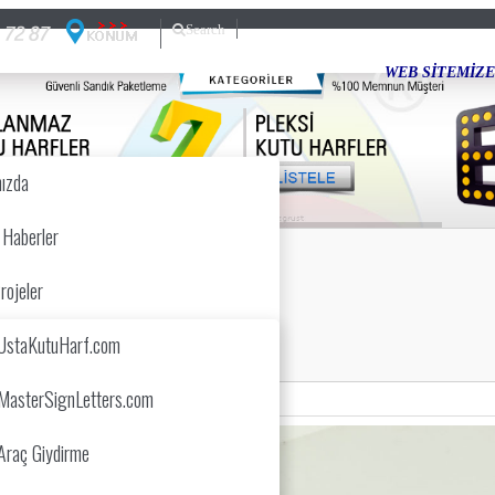
Search
WEB SİTEMİZE HOŞ GELDİNİZ..
ızda
 Haberler
rojeler
Z KUTU HARF
UstaKutuHarf.com
MasterSignLetters.com
Araç Giydirme