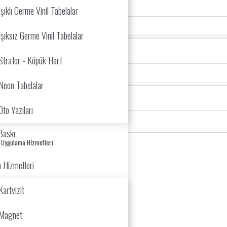
Işıklı Germe Vinil Tabelalar
Işıksız Germe Vinil Tabelalar
Strafor - Köpük Harf
Neon Tabelalar
Oto Yazıları
 Baskı
 Uygulama Hİzmetleri
 Hizmetleri
Kartvizit
Magnet