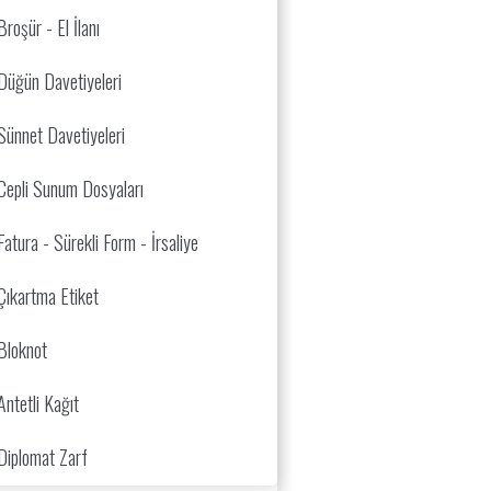
Broşür - El İlanı
Düğün Davetiyeleri
Sünnet Davetiyeleri
Cepli Sunum Dosyaları
Fatura - Sürekli Form - İrsaliye
.
Çıkartma Etiket
Bloknot
Antetli Kağıt
Diplomat Zarf