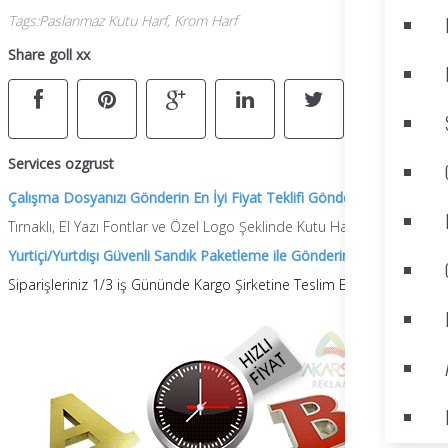
Tags
:
Paslanmaz Kutu Harf, Krom Harf
Share goll xx
Services ozgrust
Çalışma Dosyanızı Gönderin En İyi Fiyat Teklifi Gönderelim.
Tırnaklı, El Yazı Fontlar ve Özel Logo Şeklinde Kutu Harf Üretimi Yapılır
Yurtiçi/Yurtdışı Güvenli Sandık Paketleme ile Gönderim Yapılır.
Siparişleriniz 1/3 iş Gününde Kargo Şirketine Teslim Ederiz.