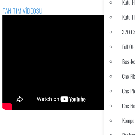
Kutu H
TANITIM VİDEOSU
Kutu H
320 Cm
Full O
Bas-ke
Cnc Fi
Cnc Pl
Cnc Ro
Kompoz