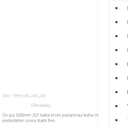
SKU:
:
TPKH_80_240_243
0
Review(s)
Ön yüz 0,80mm 201 kalite krom paslanmaz levha cnc fiber ile kesilere
üretikdikten sonra statik fırın...