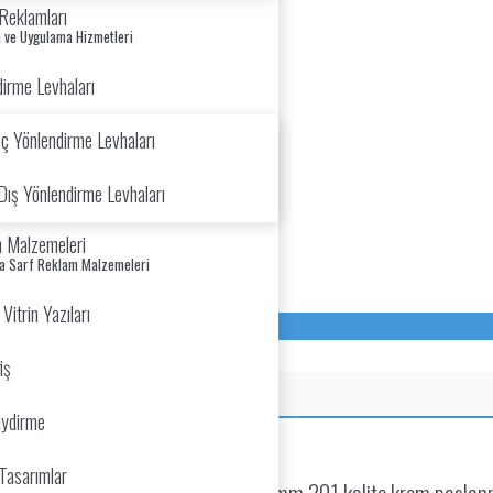
Reklamları
 ve Uygulama Hizmetleri
irme Levhaları
İç Yönlendirme Levhaları
Dış Yönlendirme Levhaları
 Malzemeleri
va Sarf Reklam Malzemeleri
itrin Yazıları
iş
iydirme
Tasarımlar
esilerek üretilmiştir. Yan yüz 0,60mm 201 kalite krom paslanmaz