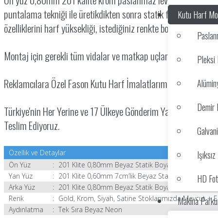
puntalama tekniği ile üretikdikten sonra statik fırın boyama te
Kutu Harf Mod
özelliklerini harf yüksekliği, istediğiniz renkte boyalı yada boyasız
Paslan
Montaj için gerekli tüm vidalar ve matkap uçları siparişiniz ile b
Pleksi 
Reklamcılara Özel Fason Kutu Harf İmalatlarımızı Profesyone
Alümin
Demir 
Türkiye'nin Her Yerine ve 17 Ülkeye Gönderim Yapıyoruz. Yurti
Teslim Ediyoruz.
Galvani
Özellik ve Detaylar
Işıksı
Ön Yüz
:
201 Klite
0,80mm Beyaz Statik Boyalı Paslanmaz Çel
Yan Yüz
:
201 Klite
0,60mm 7cm’lik Beyaz Statik Boyalı Pasla
HD Foto
Arka Yüz
:
201 Klite
0,80mm Beyaz Statik Boyalı Paslanmaz Çe
Renk
:
Gold, Krom, Siyah, Satine Stoklarımızda Mevcut + E
Makina Parku
Aydınlatma
:
Tek Sıra Beyaz Neon