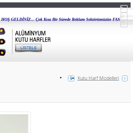
hidde
hidd
. Çok Kısa Bir Sürede Reklam Sektörümüzün FASON KUTU HARF İmalatları Al
hidd
Kutu Harf Modelleri