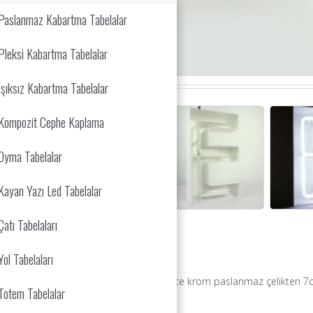
Paslanmaz Kabartma Tabelalar
Pleksi Kabartma Tabelalar
Işıksız Kabartma Tabelalar
Kompozit Cephe Kaplama
Oyma Tabelalar
Kayan Yazı Led Tabelalar
Çatı Tabelaları
Yol Tabelaları
k üretilmiştir. Yan yüz 0,60mm 201 kalite krom paslanmaz çelikten 7cm b
Totem Tabelalar