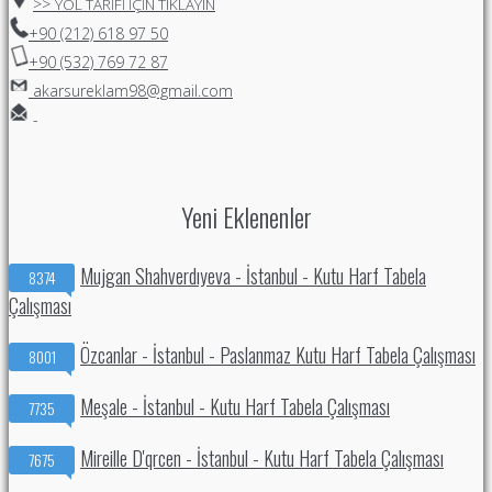
>>
YOL TARİFİ İÇİN TIKLAYIN
+90 (212) 618 97 50
+90 (532) 769 72 87
akarsureklam98@gmail.com
-
Yeni Eklenenler
Mujgan Shahverdıyeva - İstanbul - Kutu Harf Tabela
8374
Çalışması
Özcanlar - İstanbul - Paslanmaz Kutu Harf Tabela Çalışması
8001
Meşale - İstanbul - Kutu Harf Tabela Çalışması
7735
Mireille D'qrcen - İstanbul - Kutu Harf Tabela Çalışması
7675