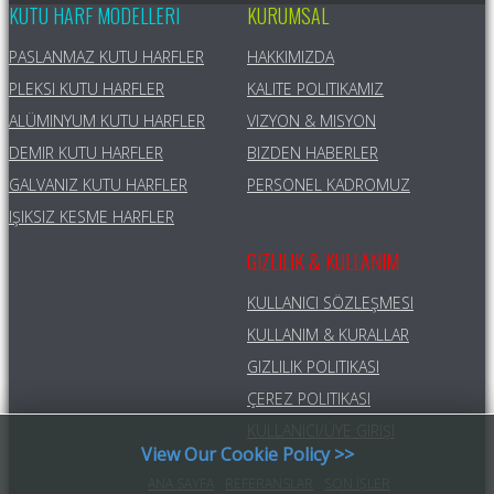
KUTU HARF MODELLERI
KURUMSAL
PASLANMAZ KUTU HARFLER
HAKKIMIZDA
PLEKSI KUTU HARFLER
KALITE POLITIKAMIZ
ALÜMINYUM KUTU HARFLER
VIZYON & MISYON
DEMIR KUTU HARFLER
BIZDEN HABERLER
GALVANIZ KUTU HARFLER
PERSONEL KADROMUZ
IŞIKSIZ KESME HARFLER
GIZLILIK & KULLANIM
KULLANICI SÖZLEŞMESI
KULLANIM & KURALLAR
GIZLILIK POLITIKASI
ÇEREZ POLITIKASI
KULLANICI/ÜYE GIRIŞI
View Our Cookie Policy >>
ANA SAYFA
REFERANSLAR
SON İŞLER