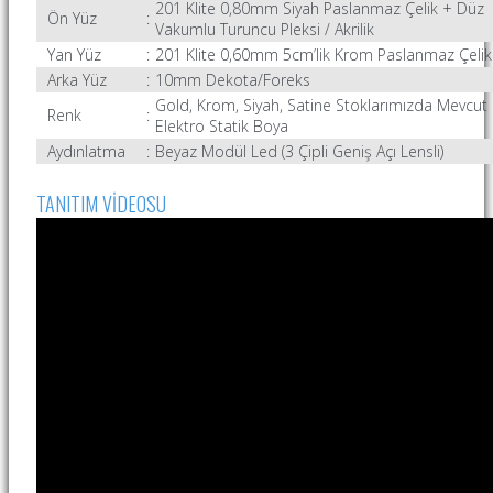
201 Klite
0,80mm Siyah Paslanmaz Çelik + Düz
Ön Yüz
:
Vakumlu Turuncu Pleksi / Akrilik
Yan Yüz
:
201 Klite
0,60mm 5cm’lik Krom Paslanmaz Çelik
Arka Yüz
:
10mm Dekota/Foreks
Gold, Krom, Siyah, Satine Stoklarımızda Mevcut
Renk
:
Elektro Statik Boya
Aydınlatma
:
Beyaz Modül Led (3 Çipli Geniş Açı Lensli)
TANITIM VİDEOSU