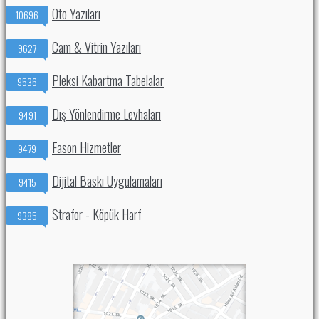
Oto Yazıları
10696
Cam & Vitrin Yazıları
9627
Pleksi Kabartma Tabelalar
9536
Dış Yönlendirme Levhaları
9491
Fason Hizmetler
9479
Dijital Baskı Uygulamaları
9415
Strafor - Köpük Harf
9385