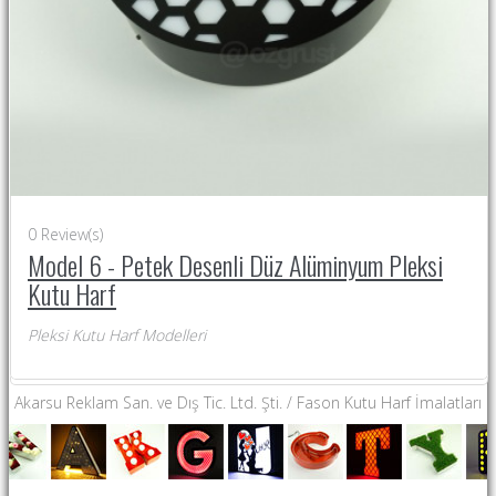
0
Review(s)
Model 6 - Petek Desenli Düz Alüminyum Pleksi
Kutu Harf
Pleksi Kutu Harf Modelleri
Akarsu Reklam San. ve Dış Tic. Ltd. Şti. / Fason Kutu Harf İmalatları