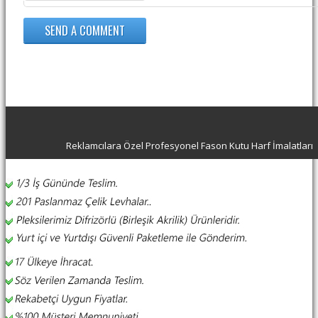
Reklamcılara Özel Profesyonel Fason Kutu Harf İmalatları