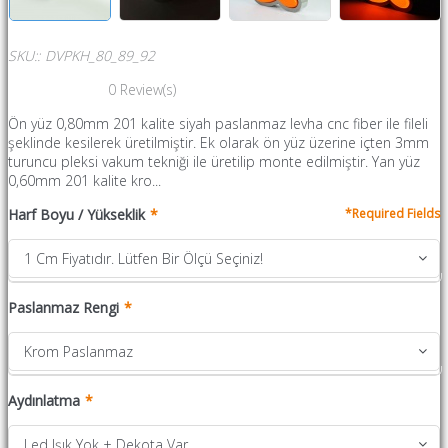
SKU:
:
DVPKH_80_89_92
0
Review(s)
Ön yüz 0,80mm 201 kalite siyah paslanmaz levha cnc fiber ile fileli
şeklinde kesilerek üretilmiştir. Ek olarak ön yüz üzerine içten 3mm
turuncu pleksi vakum tekniği ile üretilip monte edilmiştir. Yan yüz
0,60mm 201 kalite kro...
Harf Boyu / Yükseklik
1 Cm Fiyatıdır. Lütfen Bir Ölçü Seçiniz!
Paslanmaz Rengi
Krom Paslanmaz
Aydınlatma
Led Işık Yok + Dekota Var