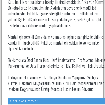
Kutu harf lazer puntalama tekniği ile üretilemektedir. Arka yüz 10mm
Dekota/Forex ile kapatılmıştır. Aydınlatma beyaz renk modül led
kullanılmıştır. Talebinize göre istediğiniz kutu harf özelliklerini harf
yüksekliği, istediğiniz renkte boyalı yada boyasız, ışıklı / ışıksız gibi
özellikleri bize ileterek üretim yaptırabilirsiniz.
Montaj için gerekli tüm vidalar ve matkap uçları siparişiniz ile birlikte
gönderilir. Taleb edildiği taktirde montaj için şablon folyo kesimide
siparişinize eklenir.
Reklamcılara Özel Fason Kutu Harf İmalatlarımızı Profesyonel Makin
Parkurumuz ve Usta Personellerimiz İle
Titiz, Kaliteli ve Hızlı Üretiriz
Türkiye'nin Her Yerine ve 17 Ülkeye Gönderim Yapıyoruz. Yurtiçi ve
Yurtdışı Reklamcı Müşterilerimize Tüm Kutu Harf Modellerimizi Talep
İstekleri Doğrultusunda Üretip Montaja Hazır Teslim Ediyoruz.
Özellik ve Detaylar