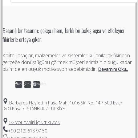
Başarılı bir tasarım; çokça ilham, farklı bir bakış açısı ve etkileyici
fikirlerle ortaya çıkar.
Kaliteli araçlar, malzemeler ve sistemler kullanılarak,fikirlerin
gerçeğe dönüştüğünü görmek müşterilerimizin olduğu kadar
bizim de en büyük motivasyon sebebimizdir.
Devamını Oku..
hidden
hidden
hidden
Barbaros Hayrettin Paşa Mah. 1016 Sk. No: 14 / 500 Evler
G.O.Paşa / İSTANBUL / TÜRKİYE
>>
YOL TARİFİ İÇİN TIKLAYIN
+90 (212) 618 97 50