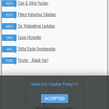
Cam & Vitrin Yazıları
9629
Pleksi Kabartma Tabelalar
9539
Dış Yönlendirme Levhaları
9493
Fason Hizmetler
9481
Dijital Baskı Uygulamaları
9417
Strafor - Köpük Harf
9388
View Our Cookie Policy >>
ACCEPTED