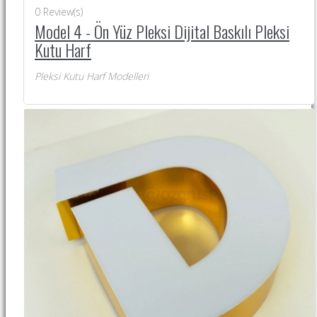
0
Review(s)
Model 4 - Ön Yüz Pleksi Dijital Baskılı Pleksi
Kutu Harf
Pleksi Kutu Harf Modelleri