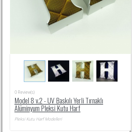
0
Review(s)
Model 8 v.2 - UV Baskılı Yerli Tırnaklı
Alüminyum Pleksi Kutu Harf
Pleksi Kutu Harf Modelleri