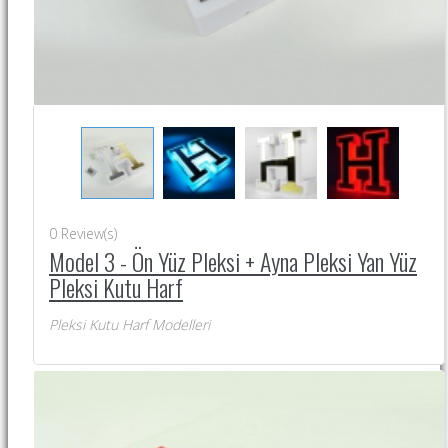
0
Review(s)
Model 3 - Ön Yüz Pleksi + Ayna Pleksi Yan Yüz
Pleksi Kutu Harf
Pleksi Kutu Harf Modelleri