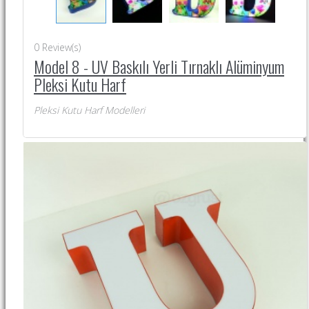
0
Review(s)
Model 8 - UV Baskılı Yerli Tırnaklı Alüminyum
Pleksi Kutu Harf
Pleksi Kutu Harf Modelleri