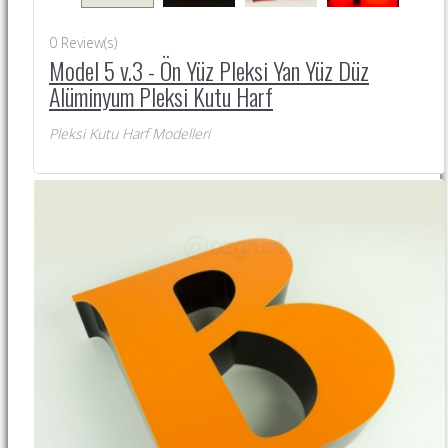
0
Review(s)
Model 5 v.3 - Ön Yüz Pleksi Yan Yüz Düz
Alüminyum Pleksi Kutu Harf
Pleksi Kutu Harf Modelleri