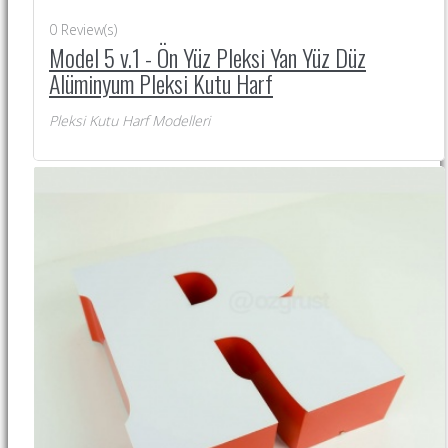
0
Review(s)
Model 5 v.1 - Ön Yüz Pleksi Yan Yüz Düz
Alüminyum Pleksi Kutu Harf
Pleksi Kutu Harf Modelleri