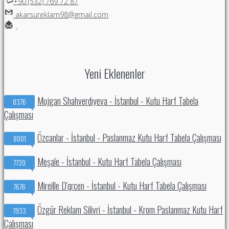
+90 (532) 769 72 87
akarsureklam98@gmail.com
-
Yeni Eklenenler
Mujgan Shahverdıyeva - İstanbul - Kutu Harf Tabela
8376
Çalışması
Özcanlar - İstanbul - Paslanmaz Kutu Harf Tabela Çalışması
8001
Meşale - İstanbul - Kutu Harf Tabela Çalışması
7739
Mireille D'qrcen - İstanbul - Kutu Harf Tabela Çalışması
7676
Özgür Reklam Silivri - İstanbul - Krom Paslanmaz Kutu Harf
7933
Çalışması