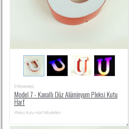
0
Review(s)
Model 7 - Kanallı Düz Alüminyum Pleksi Kutu
Harf
Pleksi Kutu Harf Modelleri