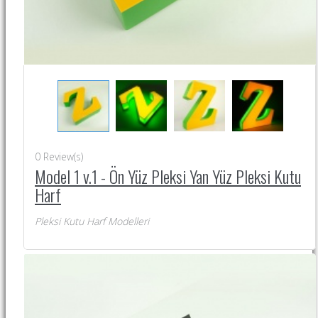
0
Review(s)
Model 1 v.1 - Ön Yüz Pleksi Yan Yüz Pleksi Kutu
Harf
Pleksi Kutu Harf Modelleri