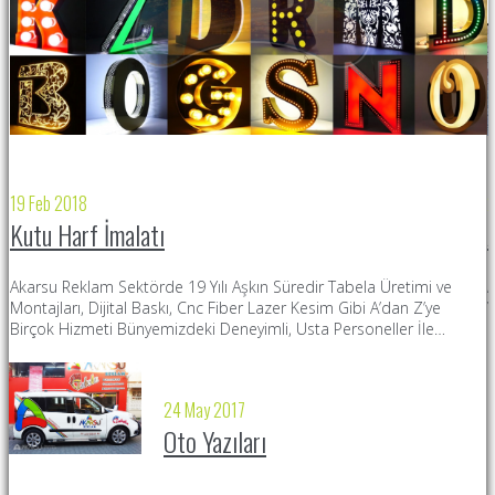
19 Feb 2018
2
Kutu Harf İmalatı
Akarsu Reklam Sektörde 19 Yılı Aşkın Süredir Tabela Üretimi ve
A
Montajları, Dijital Baskı, Cnc Fiber Lazer Kesim Gibi A’dan Z’ye
Y
Birçok Hizmeti Bünyemizdeki Deneyimli, Usta Personeller İle…
S
24 May 2017
Oto Yazıları