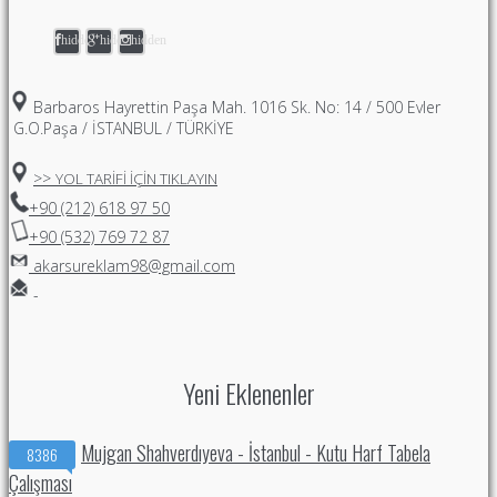
hidden
hidden
hidden
Barbaros Hayrettin Paşa Mah. 1016 Sk. No: 14 / 500 Evler
G.O.Paşa / İSTANBUL / TÜRKİYE
>>
YOL TARİFİ İÇİN TIKLAYIN
+90 (212) 618 97 50
+90 (532) 769 72 87
akarsureklam98@gmail.com
-
Yeni Eklenenler
Mujgan Shahverdıyeva - İstanbul - Kutu Harf Tabela
8386
Çalışması