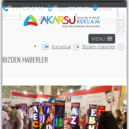
Search
hidde
hidd
hidd
Kurumsal
Bizden Haberler
BIZDEN HABERLER