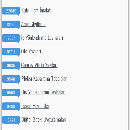
Kutu Harf İmalatı
22649
Araç Giydirme
13160
İç Yönlendirme Levhaları
12084
Oto Yazıları
10707
Cam & Vitrin Yazıları
9635
Pleksi Kabartma Tabelalar
9548
Dış Yönlendirme Levhaları
9503
Fason Hizmetler
9489
Dijital Baskı Uygulamaları
9421