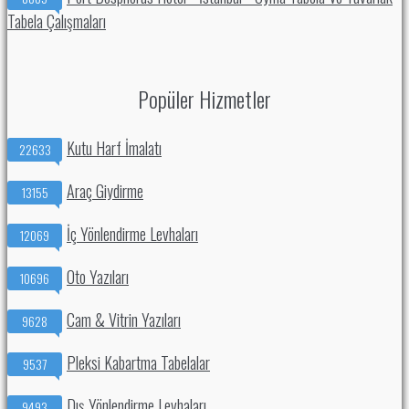
Tabela Çalışmaları
Popüler Hizmetler
Kutu Harf İmalatı
22633
Araç Giydirme
13155
İç Yönlendirme Levhaları
12069
Oto Yazıları
10696
Cam & Vitrin Yazıları
9628
Pleksi Kabartma Tabelalar
9537
Dış Yönlendirme Levhaları
9493