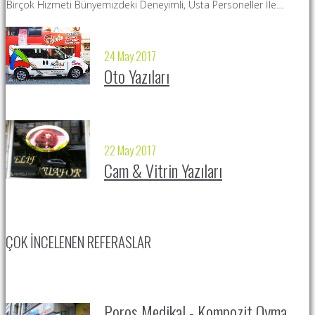
Birçok Hizmeti Bünyemizdeki Deneyimli, Usta Personeller İle…
S
24 May 2017
Oto Yazıları
22 May 2017
Cam & Vitrin Yazıları
ÇOK İNCELENEN REFERASLAR
Poros Medikal - Kompozit Oyma