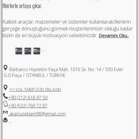
fikirlerle ortaya çıkar.
Kaliteli araçlar, malzemeler ve sistemler kullanılarak,fikirlerin
gerçeğe dönüştüğünü görmek müşterilerimizin olduğu kadar
bizim de en büyük motivasyon sebebimizdir.
Devamını Oku..
hidden
hidden
hidden
Barbaros Hayrettin Paşa Mah. 1016 Sk. No: 14 / 500 Evler
G.O.Paşa / İSTANBUL / TÜRKİYE
>>
YOL TARİFİ İÇİN TIKLAYIN
+90 (212) 618 97 50
+90 (532) 769 72 87
akarsureklam98@gmail.com
-