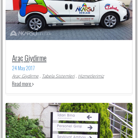
Araç Giydirme
24 May 2017
Araç Giydirme
,
Tabela Sistemleri
,
Hizmetlerimiz
Read more