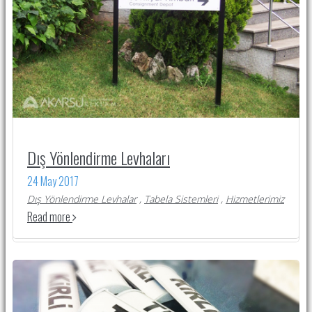
Dış Yönlendirme Levhaları
24 May 2017
Dış Yönlendirme Levhalar
,
Tabela Sistemleri
,
Hizmetlerimiz
Read more