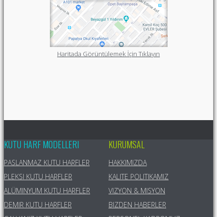
Haritada Görüntülemek İçin Tıklayın
KUTU HARF MODELLERI
KURUMSAL
PASLANMAZ KUTU HARFLER
HAKKIMIZDA
PLEKSI KUTU HARFLER
KALITE POLITIKAMIZ
ALÜMINYUM KUTU HARFLER
VIZYON & MISYON
DEMIR KUTU HARFLER
BIZDEN HABERLER