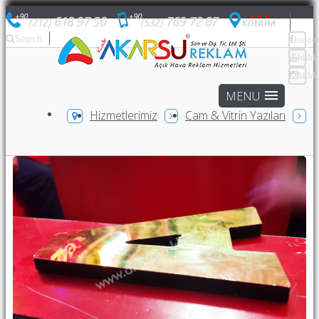
Search
hidde
hidd
hidd
Hizmetlerimiz
Cam & Vitrin Yazıları