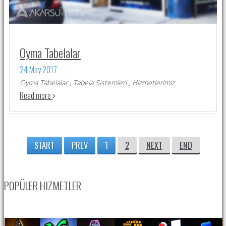
Oyma Tabelalar
24 May 2017
Oyma Tabelalar
,
Tabela Sistemleri
,
Hizmetlerimiz
Read more
START
PREV
1
2
NEXT
END
POPÜLER HIZMETLER