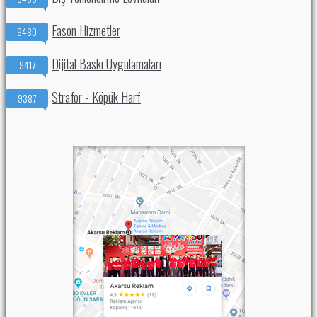
Fason Hizmetler
9480
Dijital Baskı Uygulamaları
9417
Strafor - Köpük Harf
9387