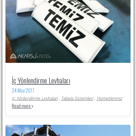
İç Yönlendirme Levhaları
24 May 2017
İç Yönlendirme Levhaları
,
Tabela Sistemleri
,
Hizmetlerimiz
Read more