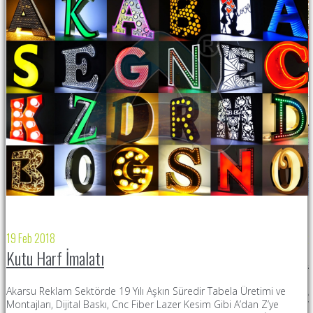
19 Feb 2018
2
Kutu Harf İmalatı
Akarsu Reklam Sektörde 19 Yılı Aşkın Süredir Tabela Üretimi ve
A
Montajları, Dijital Baskı, Cnc Fiber Lazer Kesim Gibi A’dan Z’ye
Y